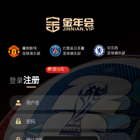
送
18
元
注册
登录