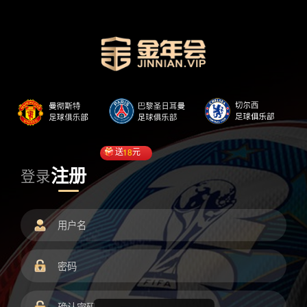
送
18
元
注册
登录